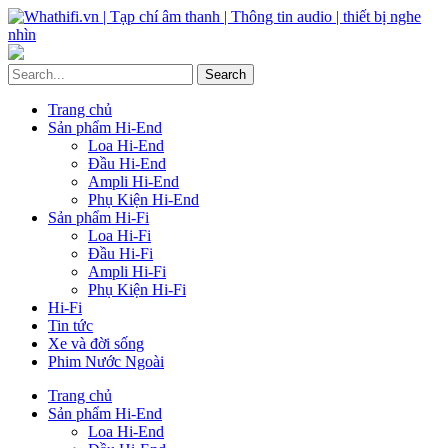
Trang chủ
Sản phẩm Hi-End
Loa Hi-End
Đầu Hi-End
Ampli Hi-End
Phụ Kiện Hi-End
Sản phẩm Hi-Fi
Loa Hi-Fi
Đầu Hi-Fi
Ampli Hi-Fi
Phụ Kiện Hi-Fi
Hi-Fi
Tin tức
Xe và đời sống
Phim Nước Ngoài
Trang chủ
Sản phẩm Hi-End
Loa Hi-End