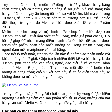
Tuy nhiên, Xiaomi lại muốn mở rộng thị trường khách hàng bằng
cách hướng tới cả những khách hàng là nữ giới. Về khả năng bán
hàng thì Xiaomi gấy ấn tượng tốt hơn so với Meitu, khi mà chỉ trong
10 tháng đầu năm 2018, họ đã bán ra thị trường hơn 100 triệu chiếc
điện thoại, trong khi đó Meitu chỉ bán được 3,5 triệu chiếc từ năm
2013.
Meitu luôn chú trọng về mặt hình thức, chụp ảnh selfie đẹp, còn
Xiaomi cho hiệu suất làm việc chất lượng, mức giá phải chăng. Họ
hỗ trợ giúp đỡ nhau mang điểm mạnh của đôi bên để tạo ra được
series sản phẩm hoàn hảo nhất, không phụ lòng sự tin tưởng của
người đam mê smartphone của hai hãng.
Theo tiết lộ mới nhất, sự hợp tác lần này là nhắm vào phân khúc với
khách hàng là nữ giới. Chịu trách nhiệm thiết kế và bán hàng là do
Xiaomi phụ trách còn các công nghệ, đặc biệt là về camera, hình
ảnh thì Meitu sẽ phụ trách. Tuy nhiên, một điều khá buồn cho
những ai đang trông chờ sự kết hợp này là chiếc điện thoại này sẽ
không được ra mắt vào trong năm nay.
Trong thời gian sắp tới, người chơi smartphone hy vọng được chiêm
ngưỡng và trải nghiệm các sản phẩm đến từ sự cộng hưởng của hai
hãng sản xuất Meitu và Xiaomi trong mức giá phải chăng nhất.
Các bạn có thể tham khảo video khác tại đây