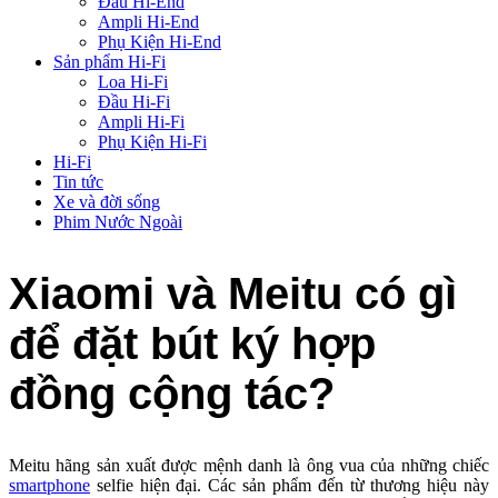
Đầu Hi-End
Ampli Hi-End
Phụ Kiện Hi-End
Sản phẩm Hi-Fi
Loa Hi-Fi
Đầu Hi-Fi
Ampli Hi-Fi
Phụ Kiện Hi-Fi
Hi-Fi
Tin tức
Xe và đời sống
Phim Nước Ngoài
Xiaomi và Meitu có gì
để đặt bút ký hợp
đồng cộng tác?
Meitu hãng sản xuất được mệnh danh là ông vua của những chiếc
smartphone
selfie hiện đại. Các sản phẩm đến từ thương hiệu này