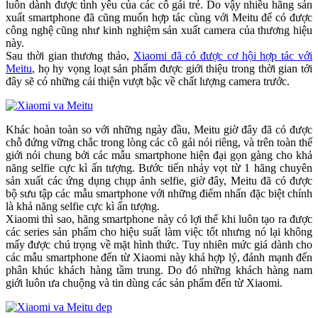
luôn dành được tình yêu của các cô gái trẻ. Do vậy nhiều hãng sản
xuất smartphone đã cũng muốn hợp tác cùng với Meitu để có được
công nghệ cũng như kinh nghiệm sản xuất camera của thương hiệu
này.
Sau thời gian thương thảo,
Xiaomi đã có được cơ hội hợp tác với
Meitu
, họ hy vọng loạt sản phẩm được giới thiệu trong thời gian tới
đây sẽ có những cải thiện vượt bậc về chất lượng camera trước.
Khác hoàn toàn so với những ngày đầu, Meitu giờ đây đã có được
chỗ đứng vững chắc trong lòng các cô gái nói riêng, và trên toàn thế
giới nói chung bởi các mẫu smartphone hiện đại gọn gàng cho khả
năng selfie cực kì ấn tượng. Bước tiến nhảy vọt từ 1 hãng chuyên
sản xuất các ứng dụng chụp ảnh selfie, giờ đây, Meitu đã có được
bộ sưu tập các mẫu smartphone với những điểm nhấn đặc biệt chính
là khả năng selfie cực kì ấn tượng.
Xiaomi thì sao, hãng smartphone này có lợi thế khi luôn tạo ra được
các series sản phẩm cho hiệu suất làm việc tốt nhưng nó lại không
mấy được chú trọng về mặt hình thức. Tuy nhiên mức giá dành cho
các mẫu smartphone đến từ Xiaomi này khá hợp lý, đánh mạnh đến
phân khúc khách hàng tầm trung. Do đó những khách hàng nam
giới luôn ưa chuộng và tin dùng các sản phẩm đến từ Xiaomi.