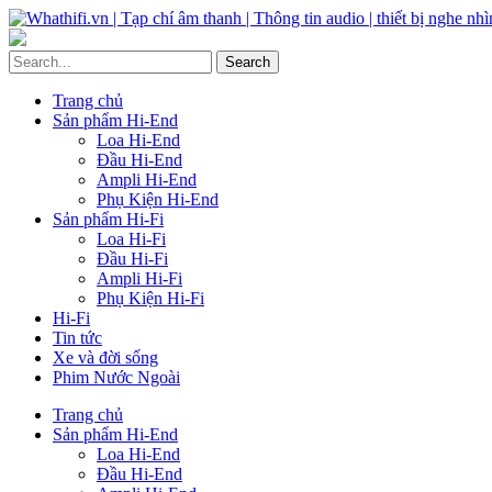
Trang chủ
Sản phẩm Hi-End
Loa Hi-End
Đầu Hi-End
Ampli Hi-End
Phụ Kiện Hi-End
Sản phẩm Hi-Fi
Loa Hi-Fi
Đầu Hi-Fi
Ampli Hi-Fi
Phụ Kiện Hi-Fi
Hi-Fi
Tin tức
Xe và đời sống
Phim Nước Ngoài
Trang chủ
Sản phẩm Hi-End
Loa Hi-End
Đầu Hi-End