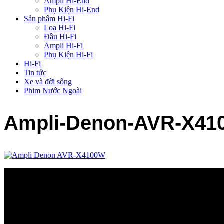
Ampli Hi-End
Phụ Kiện Hi-End
Sản phẩm Hi-Fi
Loa Hi-Fi
Đầu Hi-Fi
Ampli Hi-Fi
Phụ Kiện Hi-Fi
Hi-Fi
Tin tức
Xe và đời sống
Phim Nước Ngoài
Ampli-Denon-AVR-X41