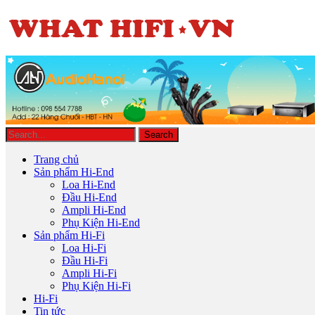
Trang chủ
Sản phẩm Hi-End
Loa Hi-End
Đầu Hi-End
Ampli Hi-End
Phụ Kiện Hi-End
Sản phẩm Hi-Fi
Loa Hi-Fi
Đầu Hi-Fi
Ampli Hi-Fi
Phụ Kiện Hi-Fi
Hi-Fi
Tin tức