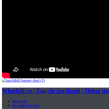
Whathifi.vn | Tạp chí âm thanh | Thông tin 
Trang chủ
Sản phẩm Hi-End