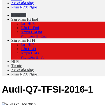
Xe và đời sống
Phim Nước Ngoài
Trang chủ
Sản phẩm Hi-End
Loa Hi-End
Đầu Hi-End
Ampli Hi-End
Phụ Kiện Hi-End
Sản phẩm Hi-Fi
Loa Hi-Fi
Đầu Hi-Fi
Ampli Hi-Fi
Phụ Kiện Hi-Fi
Hi-Fi
Tin tức
Xe và đời sống
Phim Nước Ngoài
Audi-Q7-TFSi-2016-1