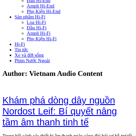
Đầu Hi-End
Ampli Hi-End
Phụ Kiện Hi-End
Sản phẩm Hi-Fi
Loa Hi-Fi
Đầu Hi-Fi
Ampli Hi-Fi
Phụ Kiện Hi-Fi
Hi-Fi
Tin tức
Xe và đời sống
Phim Nước Ngoài
Author:
Vietnam Audio Content
Khám phá dòng dây nguồn
Nordost Leif: Bí quyết nâng
tầm âm thanh tinh tế
Trong bối cảnh các thiết bị âm thanh ngày càng đòi hỏi sự hỗ trợ tối