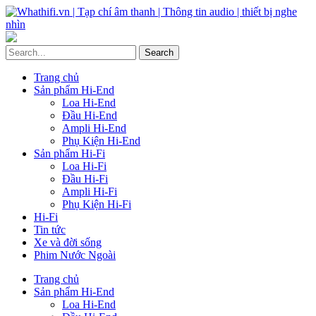
Trang chủ
Sản phẩm Hi-End
Loa Hi-End
Đầu Hi-End
Ampli Hi-End
Phụ Kiện Hi-End
Sản phẩm Hi-Fi
Loa Hi-Fi
Đầu Hi-Fi
Ampli Hi-Fi
Phụ Kiện Hi-Fi
Hi-Fi
Tin tức
Xe và đời sống
Phim Nước Ngoài
Trang chủ
Sản phẩm Hi-End
Loa Hi-End