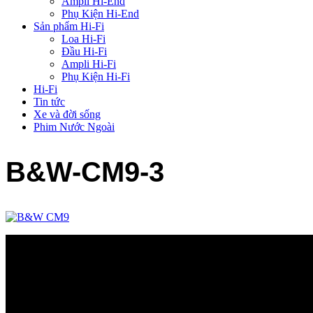
Ampli Hi-End
Phụ Kiện Hi-End
Sản phẩm Hi-Fi
Loa Hi-Fi
Đầu Hi-Fi
Ampli Hi-Fi
Phụ Kiện Hi-Fi
Hi-Fi
Tin tức
Xe và đời sống
Phim Nước Ngoài
B&W-CM9-3