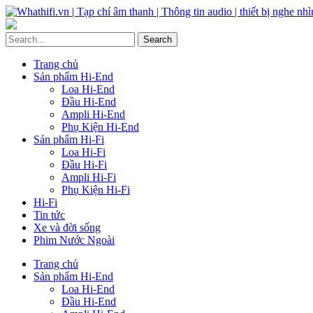
Trang chủ
Sản phẩm Hi-End
Loa Hi-End
Đầu Hi-End
Ampli Hi-End
Phụ Kiện Hi-End
Sản phẩm Hi-Fi
Loa Hi-Fi
Đầu Hi-Fi
Ampli Hi-Fi
Phụ Kiện Hi-Fi
Hi-Fi
Tin tức
Xe và đời sống
Phim Nước Ngoài
Trang chủ
Sản phẩm Hi-End
Loa Hi-End
Đầu Hi-End