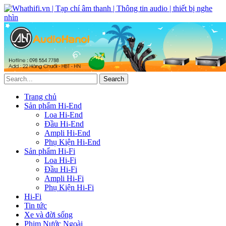
Trang chủ
Sản phẩm Hi-End
Loa Hi-End
Đầu Hi-End
Ampli Hi-End
Phụ Kiện Hi-End
Sản phẩm Hi-Fi
Loa Hi-Fi
Đầu Hi-Fi
Ampli Hi-Fi
Phụ Kiện Hi-Fi
Hi-Fi
Tin tức
Xe và đời sống
Phim Nước Ngoài