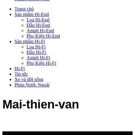
Trang chủ
Sản phẩm Hi-End
Loa Hi-End
Đầu Hi-End
Ampli Hi-End
Phụ Kiện Hi-End
Sản phẩm Hi-Fi
Loa Hi-Fi
Đầu Hi-Fi
Ampli Hi-Fi
Phụ Kiện Hi-Fi
Hi-Fi
Tin tức
Xe và đời sống
Phim Nước Ngoài
Mai-thien-van