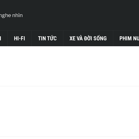
I
HI-FI
TIN TỨC
XE VÀ ĐỜI SỐNG
PHIM N