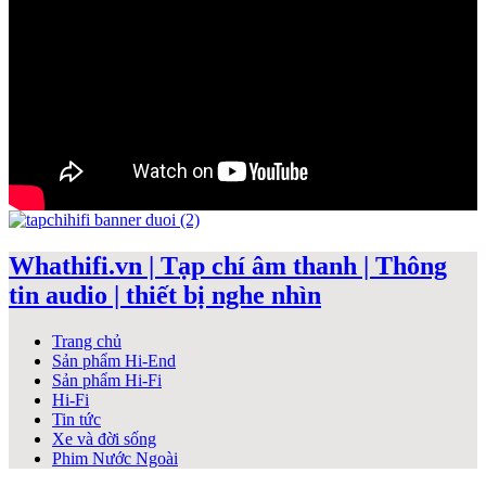
Whathifi.vn | Tạp chí âm thanh | Thông
tin audio | thiết bị nghe nhìn
Trang chủ
Sản phẩm Hi-End
Sản phẩm Hi-Fi
Hi-Fi
Tin tức
Xe và đời sống
Phim Nước Ngoài