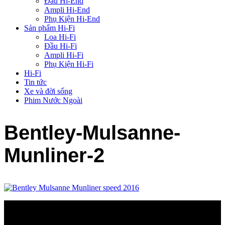
Đầu Hi-End
Ampli Hi-End
Phụ Kiện Hi-End
Sản phẩm Hi-Fi
Loa Hi-Fi
Đầu Hi-Fi
Ampli Hi-Fi
Phụ Kiện Hi-Fi
Hi-Fi
Tin tức
Xe và đời sống
Phim Nước Ngoài
Bentley-Mulsanne-
Munliner-2