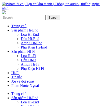
Trang chủ
Sản phẩm Hi-End
Loa Hi-End
Đầu Hi-End
Ampli Hi-End
Phụ Kiện Hi-End
Sản phẩm Hi-Fi
Loa Hi-Fi
Đầu Hi-Fi
Ampli Hi-Fi
Phụ Kiện Hi-Fi
Hi-Fi
Tin tức
Xe và đời sống
Phim Nước Ngoài
Trang chủ
Sản phẩm Hi-End
Loa Hi-End