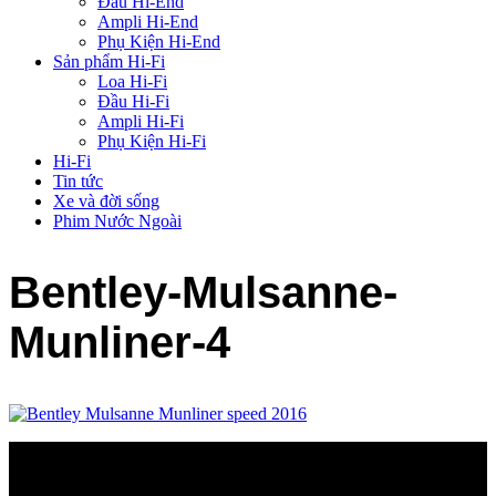
Đầu Hi-End
Ampli Hi-End
Phụ Kiện Hi-End
Sản phẩm Hi-Fi
Loa Hi-Fi
Đầu Hi-Fi
Ampli Hi-Fi
Phụ Kiện Hi-Fi
Hi-Fi
Tin tức
Xe và đời sống
Phim Nước Ngoài
Bentley-Mulsanne-
Munliner-4