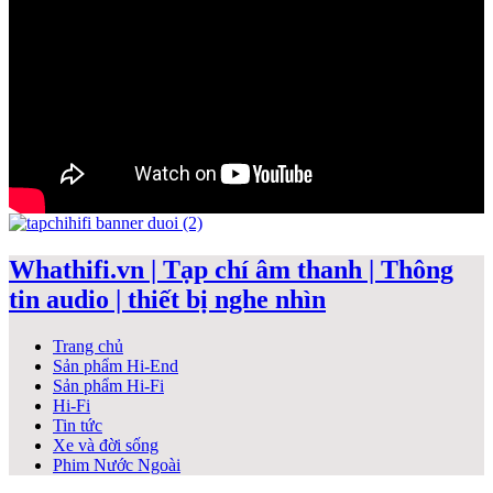
Whathifi.vn | Tạp chí âm thanh | Thông
tin audio | thiết bị nghe nhìn
Trang chủ
Sản phẩm Hi-End
Sản phẩm Hi-Fi
Hi-Fi
Tin tức
Xe và đời sống
Phim Nước Ngoài