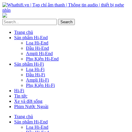
Trang chủ
Sản phẩm Hi-End
Loa Hi-End
Đầu Hi-End
Ampli Hi-End
Phụ Kiện Hi-End
Sản phẩm Hi-Fi
Loa Hi-Fi
Đầu Hi-Fi
Ampli Hi-Fi
Phụ Kiện Hi-Fi
Hi-Fi
Tin tức
Xe và đời sống
Phim Nước Ngoài
Trang chủ
Sản phẩm Hi-End
Loa Hi-End