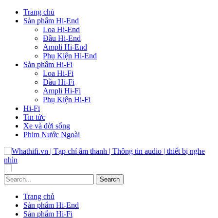
Trang chủ
Sản phẩm Hi-End
Loa Hi-End
Đầu Hi-End
Ampli Hi-End
Phụ Kiện Hi-End
Sản phẩm Hi-Fi
Loa Hi-Fi
Đầu Hi-Fi
Ampli Hi-Fi
Phụ Kiện Hi-Fi
Hi-Fi
Tin tức
Xe và đời sống
Phim Nước Ngoài
Trang chủ
Sản phẩm Hi-End
Sản phẩm Hi-Fi