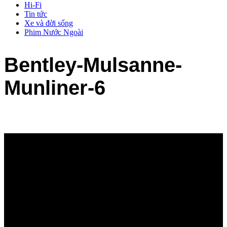
Hi-Fi
Tin tức
Xe và đời sống
Phim Nước Ngoài
Bentley-Mulsanne-
Munliner-6