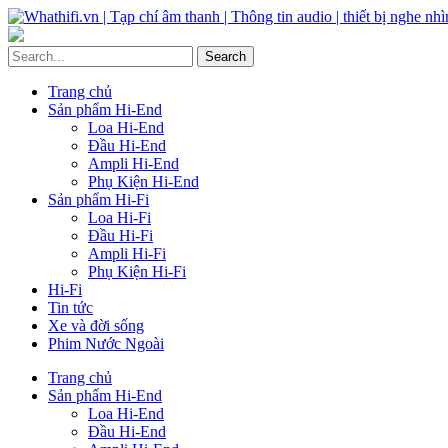
Trang chủ
Sản phẩm Hi-End
Loa Hi-End
Đầu Hi-End
Ampli Hi-End
Phụ Kiện Hi-End
Sản phẩm Hi-Fi
Loa Hi-Fi
Đầu Hi-Fi
Ampli Hi-Fi
Phụ Kiện Hi-Fi
Hi-Fi
Tin tức
Xe và đời sống
Phim Nước Ngoài
Trang chủ
Sản phẩm Hi-End
Loa Hi-End
Đầu Hi-End