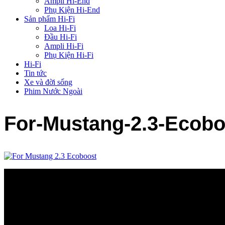
Ampli Hi-End
Phụ Kiện Hi-End
Sản phẩm Hi-Fi
Loa Hi-Fi
Đầu Hi-Fi
Ampli Hi-Fi
Phụ Kiện Hi-Fi
Hi-Fi
Tin tức
Xe và đời sống
Phim Nước Ngoài
For-Mustang-2.3-Ecobo