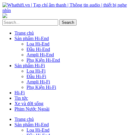
Trang chủ
Sản phẩm Hi-End
Loa Hi-End
Đầu Hi-End
Ampli Hi-End
Phụ Kiện Hi-End
Sản phẩm Hi-Fi
Loa Hi-Fi
Đầu Hi-Fi
Ampli Hi-Fi
Phụ Kiện Hi-Fi
Hi-Fi
Tin tức
Xe và đời sống
Phim Nước Ngoài
Trang chủ
Sản phẩm Hi-End
Loa Hi-End