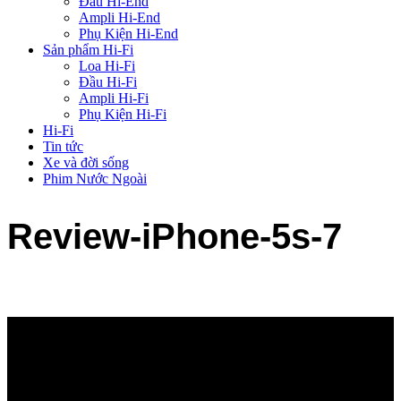
Đầu Hi-End
Ampli Hi-End
Phụ Kiện Hi-End
Sản phẩm Hi-Fi
Loa Hi-Fi
Đầu Hi-Fi
Ampli Hi-Fi
Phụ Kiện Hi-Fi
Hi-Fi
Tin tức
Xe và đời sống
Phim Nước Ngoài
Review-iPhone-5s-7