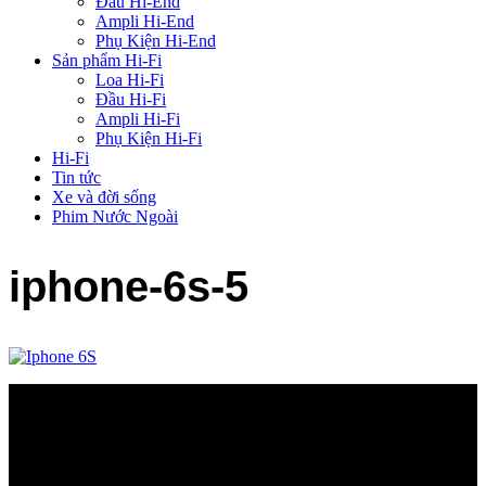
Đầu Hi-End
Ampli Hi-End
Phụ Kiện Hi-End
Sản phẩm Hi-Fi
Loa Hi-Fi
Đầu Hi-Fi
Ampli Hi-Fi
Phụ Kiện Hi-Fi
Hi-Fi
Tin tức
Xe và đời sống
Phim Nước Ngoài
iphone-6s-5