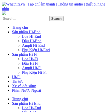
Trang chủ
Sản phẩm Hi-End
Loa Hi-End
Đầu Hi-End
Ampli Hi-End
Phụ Kiện Hi-End
Sản phẩm Hi-Fi
Loa Hi-Fi
Đầu Hi-Fi
Ampli Hi-Fi
Phụ Kiện Hi-Fi
Hi-Fi
Tin tức
Xe và đời sống
Phim Nước Ngoài
Trang chủ
Sản phẩm Hi-End
Loa Hi-End