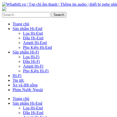
Trang chủ
Sản phẩm Hi-End
Loa Hi-End
Đầu Hi-End
Ampli Hi-End
Phụ Kiện Hi-End
Sản phẩm Hi-Fi
Loa Hi-Fi
Đầu Hi-Fi
Ampli Hi-Fi
Phụ Kiện Hi-Fi
Hi-Fi
Tin tức
Xe và đời sống
Phim Nước Ngoài
Trang chủ
Sản phẩm Hi-End
Loa Hi-End
Đầu Hi-End