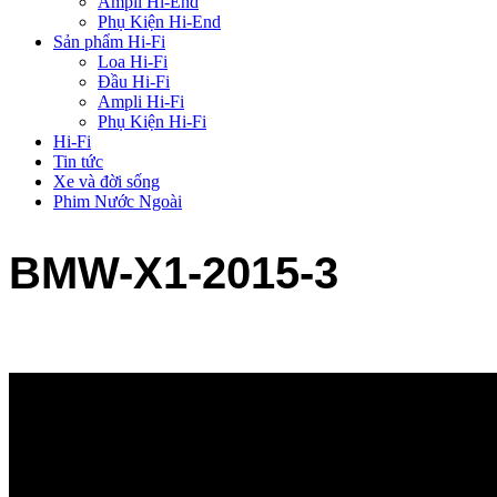
Ampli Hi-End
Phụ Kiện Hi-End
Sản phẩm Hi-Fi
Loa Hi-Fi
Đầu Hi-Fi
Ampli Hi-Fi
Phụ Kiện Hi-Fi
Hi-Fi
Tin tức
Xe và đời sống
Phim Nước Ngoài
BMW-X1-2015-3