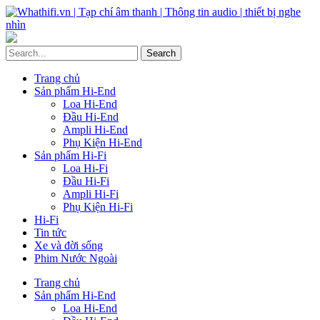
Trang chủ
Sản phẩm Hi-End
Loa Hi-End
Đầu Hi-End
Ampli Hi-End
Phụ Kiện Hi-End
Sản phẩm Hi-Fi
Loa Hi-Fi
Đầu Hi-Fi
Ampli Hi-Fi
Phụ Kiện Hi-Fi
Hi-Fi
Tin tức
Xe và đời sống
Phim Nước Ngoài
Trang chủ
Sản phẩm Hi-End
Loa Hi-End