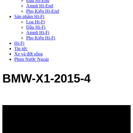
Đầu Hi-End
Ampli Hi-End
Phụ Kiện Hi-End
Sản phẩm Hi-Fi
Loa Hi-Fi
Đầu Hi-Fi
Ampli Hi-Fi
Phụ Kiện Hi-Fi
Hi-Fi
Tin tức
Xe và đời sống
Phim Nước Ngoài
BMW-X1-2015-4