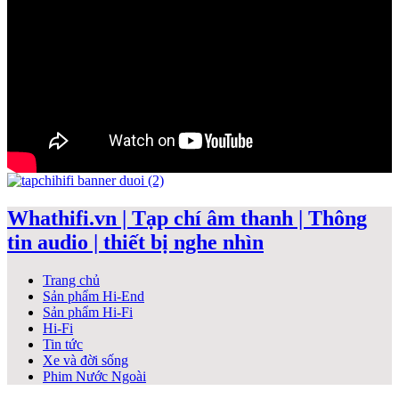
Whathifi.vn | Tạp chí âm thanh | Thông
tin audio | thiết bị nghe nhìn
Trang chủ
Sản phẩm Hi-End
Sản phẩm Hi-Fi
Hi-Fi
Tin tức
Xe và đời sống
Phim Nước Ngoài