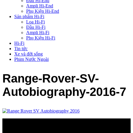
Đầu Hi-End
Ampli Hi-End
Phụ Kiện Hi-End
Sản phẩm Hi-Fi
Loa Hi-Fi
Đầu Hi-Fi
Ampli Hi-Fi
Phụ Kiện Hi-Fi
Hi-Fi
Tin tức
Xe và đời sống
Phim Nước Ngoài
Range-Rover-SV-
Autobiography-2016-7