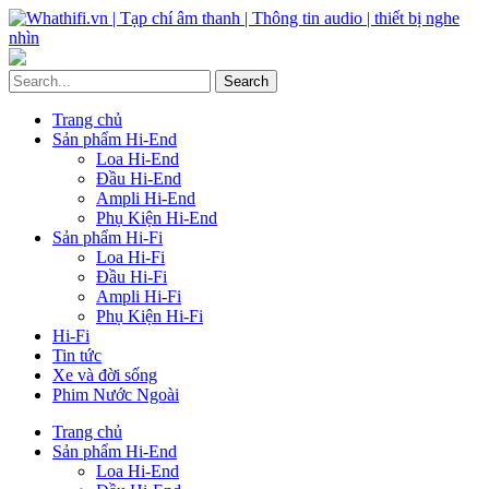
Trang chủ
Sản phẩm Hi-End
Loa Hi-End
Đầu Hi-End
Ampli Hi-End
Phụ Kiện Hi-End
Sản phẩm Hi-Fi
Loa Hi-Fi
Đầu Hi-Fi
Ampli Hi-Fi
Phụ Kiện Hi-Fi
Hi-Fi
Tin tức
Xe và đời sống
Phim Nước Ngoài
Trang chủ
Sản phẩm Hi-End
Loa Hi-End