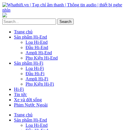
Trang chủ
Sản phẩm Hi-End
Loa Hi-End
Đầu Hi-End
Ampli Hi-End
Phụ Kiện Hi-End
Sản phẩm Hi-Fi
Loa Hi-Fi
Đầu Hi-Fi
Ampli Hi-Fi
Phụ Kiện Hi-Fi
Hi-Fi
Tin tức
Xe và đời sống
Phim Nước Ngoài
Trang chủ
Sản phẩm Hi-End
Loa Hi-End