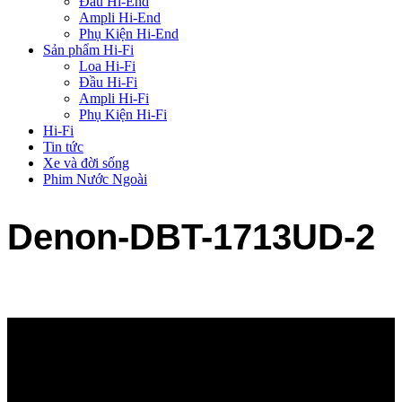
Đầu Hi-End
Ampli Hi-End
Phụ Kiện Hi-End
Sản phẩm Hi-Fi
Loa Hi-Fi
Đầu Hi-Fi
Ampli Hi-Fi
Phụ Kiện Hi-Fi
Hi-Fi
Tin tức
Xe và đời sống
Phim Nước Ngoài
Denon-DBT-1713UD-2