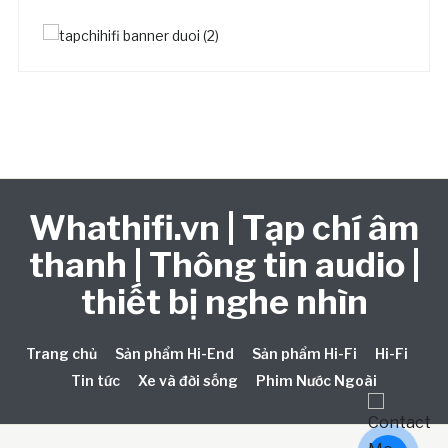
Whathifi.vn | Tạp chí âm
thanh | Thông tin audio |
thiết bị nghe nhìn
Trang chủ
Sản phẩm Hi-End
Sản phẩm Hi-Fi
Hi-Fi
Tin tức
Xe và đời sống
Phim Nước Ngoài