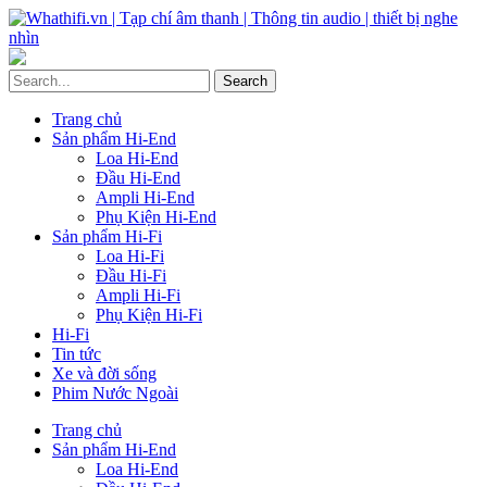
Trang chủ
Sản phẩm Hi-End
Loa Hi-End
Đầu Hi-End
Ampli Hi-End
Phụ Kiện Hi-End
Sản phẩm Hi-Fi
Loa Hi-Fi
Đầu Hi-Fi
Ampli Hi-Fi
Phụ Kiện Hi-Fi
Hi-Fi
Tin tức
Xe và đời sống
Phim Nước Ngoài
Trang chủ
Sản phẩm Hi-End
Loa Hi-End