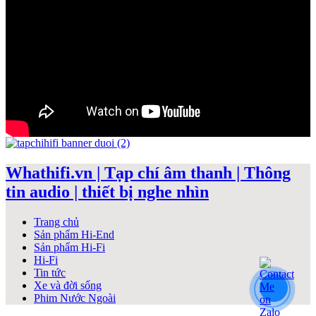
Whathifi.vn | Tạp chí âm thanh | Thông
tin audio | thiết bị nghe nhìn
Trang chủ
Sản phẩm Hi-End
Sản phẩm Hi-Fi
Hi-Fi
Tin tức
Xe và đời sống
Phim Nước Ngoài