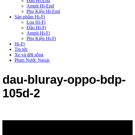
Đầu Hi-End
Ampli Hi-End
Phụ Kiện Hi-End
Sản phẩm Hi-Fi
Loa Hi-Fi
Đầu Hi-Fi
Ampli Hi-Fi
Phụ Kiện Hi-Fi
Hi-Fi
Tin tức
Xe và đời sống
Phim Nước Ngoài
dau-bluray-oppo-bdp-
105d-2