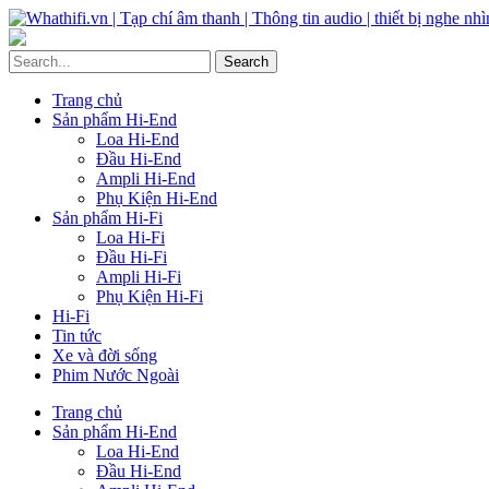
Trang chủ
Sản phẩm Hi-End
Loa Hi-End
Đầu Hi-End
Ampli Hi-End
Phụ Kiện Hi-End
Sản phẩm Hi-Fi
Loa Hi-Fi
Đầu Hi-Fi
Ampli Hi-Fi
Phụ Kiện Hi-Fi
Hi-Fi
Tin tức
Xe và đời sống
Phim Nước Ngoài
Trang chủ
Sản phẩm Hi-End
Loa Hi-End
Đầu Hi-End