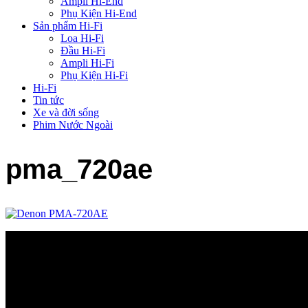
Ampli Hi-End
Phụ Kiện Hi-End
Sản phẩm Hi-Fi
Loa Hi-Fi
Đầu Hi-Fi
Ampli Hi-Fi
Phụ Kiện Hi-Fi
Hi-Fi
Tin tức
Xe và đời sống
Phim Nước Ngoài
pma_720ae