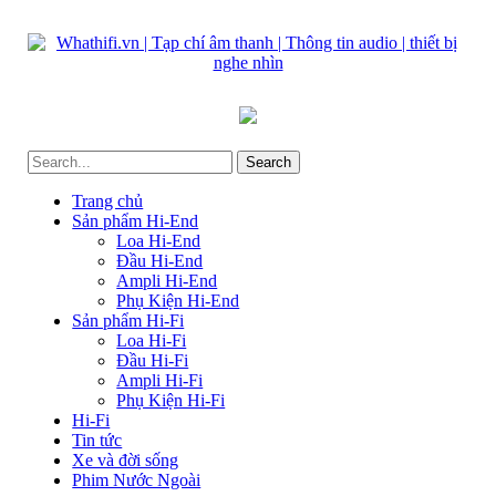
Trang chủ
Sản phẩm Hi-End
Loa Hi-End
Đầu Hi-End
Ampli Hi-End
Phụ Kiện Hi-End
Sản phẩm Hi-Fi
Loa Hi-Fi
Đầu Hi-Fi
Ampli Hi-Fi
Phụ Kiện Hi-Fi
Hi-Fi
Tin tức
Xe và đời sống
Phim Nước Ngoài