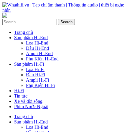
Trang chủ
Sản phẩm Hi-End
Loa Hi-End
Đầu Hi-End
Ampli Hi-End
Phụ Kiện Hi-End
Sản phẩm Hi-Fi
Loa Hi-Fi
Đầu Hi-Fi
Ampli Hi-Fi
Phụ Kiện Hi-Fi
Hi-Fi
Tin tức
Xe và đời sống
Phim Nước Ngoài
Trang chủ
Sản phẩm Hi-End
Loa Hi-End