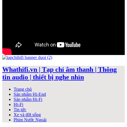
Whathifi.vn | Tạp chí âm thanh | Thông
tin audio | thiết bị nghe nhìn
Trang chủ
Sản phẩm Hi-End
Sản phẩm Hi-Fi
Hi-Fi
Tin tức
Xe và đời sống
Phim Nước Ngoài