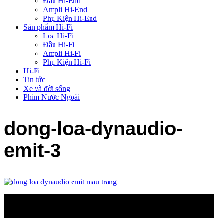
Đầu Hi-End
Ampli Hi-End
Phụ Kiện Hi-End
Sản phẩm Hi-Fi
Loa Hi-Fi
Đầu Hi-Fi
Ampli Hi-Fi
Phụ Kiện Hi-Fi
Hi-Fi
Tin tức
Xe và đời sống
Phim Nước Ngoài
dong-loa-dynaudio-
emit-3