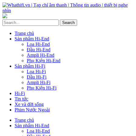
Trang chủ
Sản phẩm Hi-End
Loa Hi-End
Đầu Hi-End
Ampli Hi-End
Phụ Kiện Hi-End
Sản phẩm Hi-Fi
Loa Hi-Fi
Đầu Hi-Fi
Ampli Hi-Fi
Phụ Kiện Hi-Fi
Hi-Fi
Tin tức
Xe và đời sống
Phim Nước Ngoài
Trang chủ
Sản phẩm Hi-End
Loa Hi-End