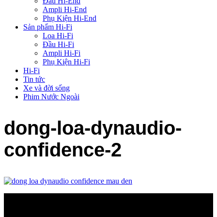
Đầu Hi-End
Ampli Hi-End
Phụ Kiện Hi-End
Sản phẩm Hi-Fi
Loa Hi-Fi
Đầu Hi-Fi
Ampli Hi-Fi
Phụ Kiện Hi-Fi
Hi-Fi
Tin tức
Xe và đời sống
Phim Nước Ngoài
dong-loa-dynaudio-
confidence-2