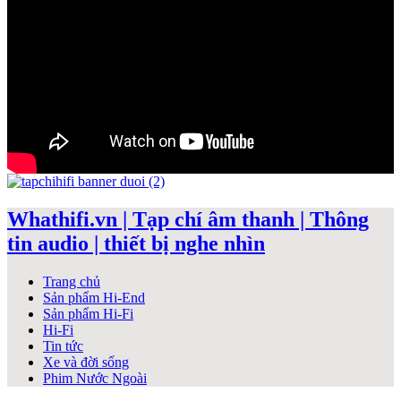
Whathifi.vn | Tạp chí âm thanh | Thông
tin audio | thiết bị nghe nhìn
Trang chủ
Sản phẩm Hi-End
Sản phẩm Hi-Fi
Hi-Fi
Tin tức
Xe và đời sống
Phim Nước Ngoài