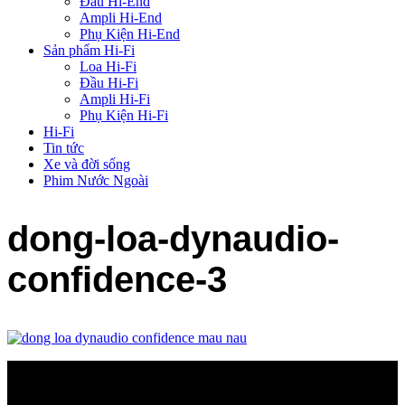
Đầu Hi-End
Ampli Hi-End
Phụ Kiện Hi-End
Sản phẩm Hi-Fi
Loa Hi-Fi
Đầu Hi-Fi
Ampli Hi-Fi
Phụ Kiện Hi-Fi
Hi-Fi
Tin tức
Xe và đời sống
Phim Nước Ngoài
dong-loa-dynaudio-
confidence-3