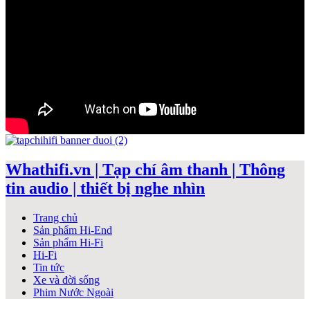
Whathifi.vn | Tạp chí âm thanh | Thông
tin audio | thiết bị nghe nhìn
Trang chủ
Sản phẩm Hi-End
Sản phẩm Hi-Fi
Hi-Fi
Tin tức
Xe và đời sống
Phim Nước Ngoài