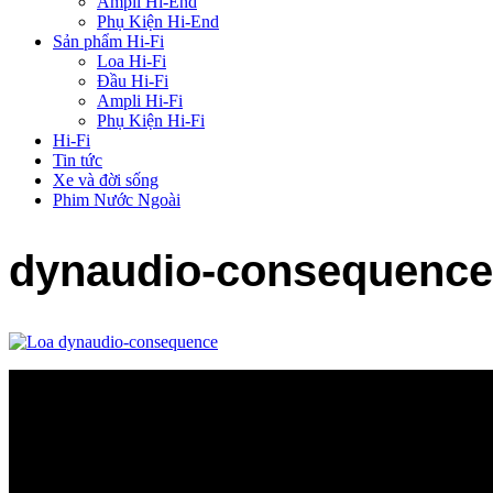
Ampli Hi-End
Phụ Kiện Hi-End
Sản phẩm Hi-Fi
Loa Hi-Fi
Đầu Hi-Fi
Ampli Hi-Fi
Phụ Kiện Hi-Fi
Hi-Fi
Tin tức
Xe và đời sống
Phim Nước Ngoài
dynaudio-consequence