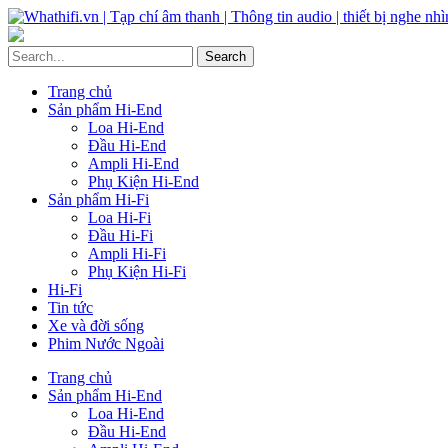
Trang chủ
Sản phẩm Hi-End
Loa Hi-End
Đầu Hi-End
Ampli Hi-End
Phụ Kiện Hi-End
Sản phẩm Hi-Fi
Loa Hi-Fi
Đầu Hi-Fi
Ampli Hi-Fi
Phụ Kiện Hi-Fi
Hi-Fi
Tin tức
Xe và đời sống
Phim Nước Ngoài
Trang chủ
Sản phẩm Hi-End
Loa Hi-End
Đầu Hi-End