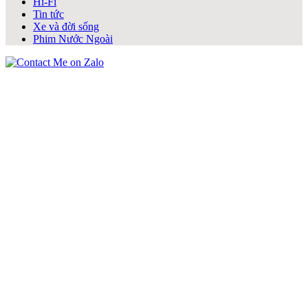
Hi-Fi
Tin tức
Xe và đời sống
Phim Nước Ngoài