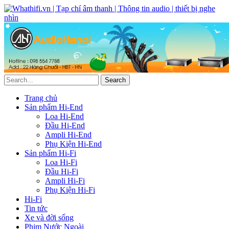
Trang chủ
Sản phẩm Hi-End
Loa Hi-End
Đầu Hi-End
Ampli Hi-End
Phụ Kiện Hi-End
Sản phẩm Hi-Fi
Loa Hi-Fi
Đầu Hi-Fi
Ampli Hi-Fi
Phụ Kiện Hi-Fi
Hi-Fi
Tin tức
Xe và đời sống
Phim Nước Ngoài