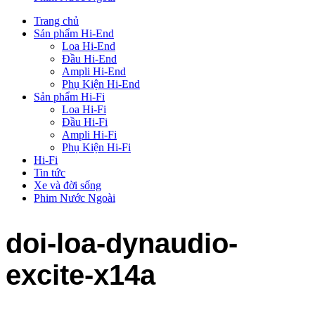
Trang chủ
Sản phẩm Hi-End
Loa Hi-End
Đầu Hi-End
Ampli Hi-End
Phụ Kiện Hi-End
Sản phẩm Hi-Fi
Loa Hi-Fi
Đầu Hi-Fi
Ampli Hi-Fi
Phụ Kiện Hi-Fi
Hi-Fi
Tin tức
Xe và đời sống
Phim Nước Ngoài
doi-loa-dynaudio-
excite-x14a