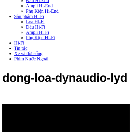
Đầu Hi-End
Ampli Hi-End
Phụ Kiện Hi-End
Sản phẩm Hi-Fi
Loa Hi-Fi
Đầu Hi-Fi
Ampli Hi-Fi
Phụ Kiện Hi-Fi
Hi-Fi
Tin tức
Xe và đời sống
Phim Nước Ngoài
dong-loa-dynaudio-lyd