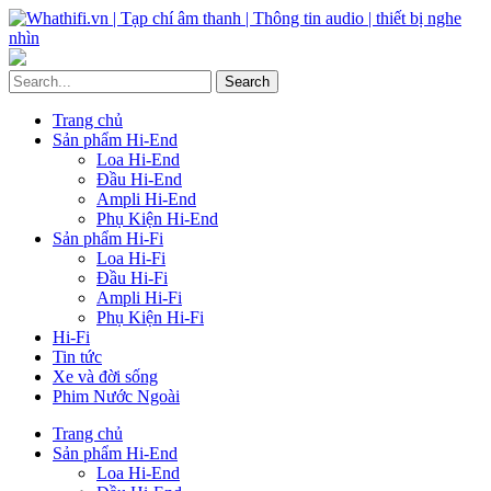
Trang chủ
Sản phẩm Hi-End
Loa Hi-End
Đầu Hi-End
Ampli Hi-End
Phụ Kiện Hi-End
Sản phẩm Hi-Fi
Loa Hi-Fi
Đầu Hi-Fi
Ampli Hi-Fi
Phụ Kiện Hi-Fi
Hi-Fi
Tin tức
Xe và đời sống
Phim Nước Ngoài
Trang chủ
Sản phẩm Hi-End
Loa Hi-End