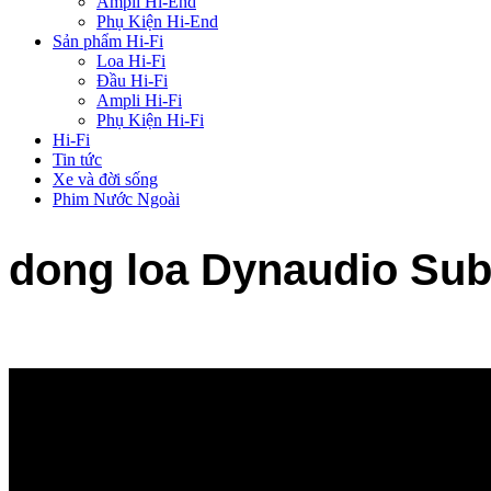
Ampli Hi-End
Phụ Kiện Hi-End
Sản phẩm Hi-Fi
Loa Hi-Fi
Đầu Hi-Fi
Ampli Hi-Fi
Phụ Kiện Hi-Fi
Hi-Fi
Tin tức
Xe và đời sống
Phim Nước Ngoài
dong loa Dynaudio Su