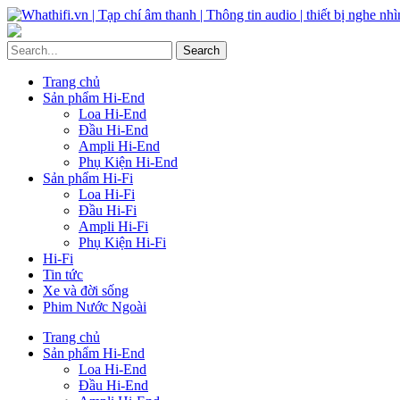
Trang chủ
Sản phẩm Hi-End
Loa Hi-End
Đầu Hi-End
Ampli Hi-End
Phụ Kiện Hi-End
Sản phẩm Hi-Fi
Loa Hi-Fi
Đầu Hi-Fi
Ampli Hi-Fi
Phụ Kiện Hi-Fi
Hi-Fi
Tin tức
Xe và đời sống
Phim Nước Ngoài
Trang chủ
Sản phẩm Hi-End
Loa Hi-End
Đầu Hi-End