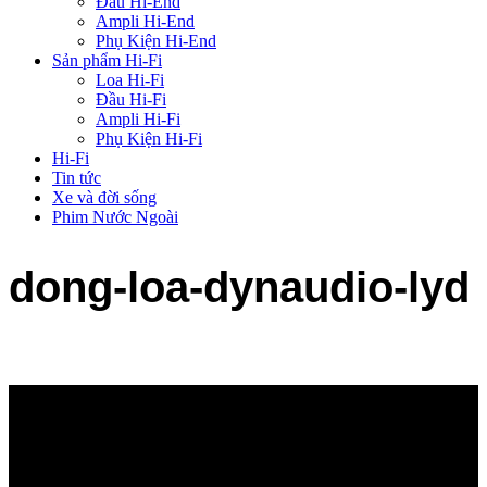
Đầu Hi-End
Ampli Hi-End
Phụ Kiện Hi-End
Sản phẩm Hi-Fi
Loa Hi-Fi
Đầu Hi-Fi
Ampli Hi-Fi
Phụ Kiện Hi-Fi
Hi-Fi
Tin tức
Xe và đời sống
Phim Nước Ngoài
dong-loa-dynaudio-lyd