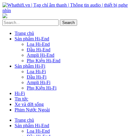
Trang chủ
Sản phẩm Hi-End
Loa Hi-End
Đầu Hi-End
Ampli Hi-End
Phụ Kiện Hi-End
Sản phẩm Hi-Fi
Loa Hi-Fi
Đầu Hi-Fi
Ampli Hi-Fi
Phụ Kiện Hi-Fi
Hi-Fi
Tin tức
Xe và đời sống
Phim Nước Ngoài
Trang chủ
Sản phẩm Hi-End
Loa Hi-End