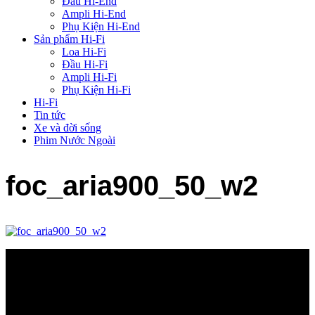
Đầu Hi-End
Ampli Hi-End
Phụ Kiện Hi-End
Sản phẩm Hi-Fi
Loa Hi-Fi
Đầu Hi-Fi
Ampli Hi-Fi
Phụ Kiện Hi-Fi
Hi-Fi
Tin tức
Xe và đời sống
Phim Nước Ngoài
foc_aria900_50_w2