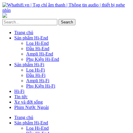
Trang chủ
Sản phẩm Hi-End
Loa Hi-End
Đầu Hi-End
Ampli Hi-End
Phụ Kiện Hi-End
Sản phẩm Hi-Fi
Loa Hi-Fi
Đầu Hi-Fi
Ampli Hi-Fi
Phụ Kiện Hi-Fi
Hi-Fi
Tin tức
Xe và đời sống
Phim Nước Ngoài
Trang chủ
Sản phẩm Hi-End
Loa Hi-End