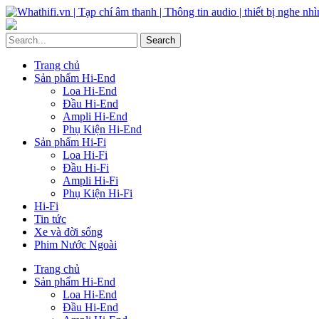
Trang chủ
Sản phẩm Hi-End
Loa Hi-End
Đầu Hi-End
Ampli Hi-End
Phụ Kiện Hi-End
Sản phẩm Hi-Fi
Loa Hi-Fi
Đầu Hi-Fi
Ampli Hi-Fi
Phụ Kiện Hi-Fi
Hi-Fi
Tin tức
Xe và đời sống
Phim Nước Ngoài
Trang chủ
Sản phẩm Hi-End
Loa Hi-End
Đầu Hi-End