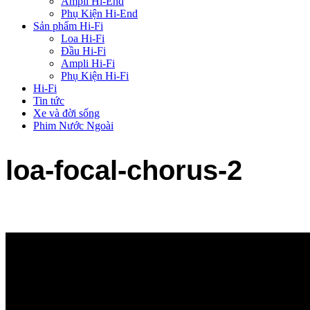
Ampli Hi-End
Phụ Kiện Hi-End
Sản phẩm Hi-Fi
Loa Hi-Fi
Đầu Hi-Fi
Ampli Hi-Fi
Phụ Kiện Hi-Fi
Hi-Fi
Tin tức
Xe và đời sống
Phim Nước Ngoài
loa-focal-chorus-2