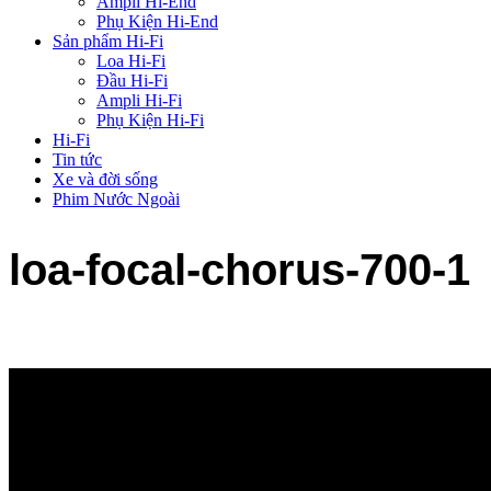
Ampli Hi-End
Phụ Kiện Hi-End
Sản phẩm Hi-Fi
Loa Hi-Fi
Đầu Hi-Fi
Ampli Hi-Fi
Phụ Kiện Hi-Fi
Hi-Fi
Tin tức
Xe và đời sống
Phim Nước Ngoài
loa-focal-chorus-700-1