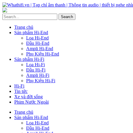
Trang chủ
Sản phẩm Hi-End
Loa Hi-End
Đầu Hi-End
Ampli Hi-End
Phụ Kiện Hi-End
Sản phẩm Hi-Fi
Loa Hi-Fi
Đầu Hi-Fi
Ampli Hi-Fi
Phụ Kiện Hi-Fi
Hi-Fi
Tin tức
Xe và đời sống
Phim Nước Ngoài
Trang chủ
Sản phẩm Hi-End
Loa Hi-End
Đầu Hi-End