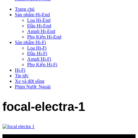
Trang chủ
Sản phẩm Hi-End
Loa Hi-End
Đầu Hi-End
Ampli Hi-End
Phụ Kiện Hi-End
Sản phẩm Hi-Fi
Loa Hi-Fi
Đầu Hi-Fi
Ampli Hi-Fi
Phụ Kiện Hi-Fi
Hi-Fi
Tin tức
Xe và đời sống
Phim Nước Ngoài
focal-electra-1