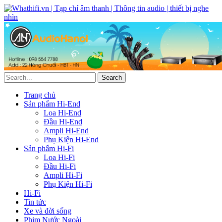
Trang chủ
Sản phẩm Hi-End
Loa Hi-End
Đầu Hi-End
Ampli Hi-End
Phụ Kiện Hi-End
Sản phẩm Hi-Fi
Loa Hi-Fi
Đầu Hi-Fi
Ampli Hi-Fi
Phụ Kiện Hi-Fi
Hi-Fi
Tin tức
Xe và đời sống
Phim Nước Ngoài