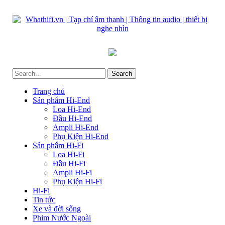
Trang chủ
Sản phẩm Hi-End
Loa Hi-End
Đầu Hi-End
Ampli Hi-End
Phụ Kiện Hi-End
Sản phẩm Hi-Fi
Loa Hi-Fi
Đầu Hi-Fi
Ampli Hi-Fi
Phụ Kiện Hi-Fi
Hi-Fi
Tin tức
Xe và đời sống
Phim Nước Ngoài