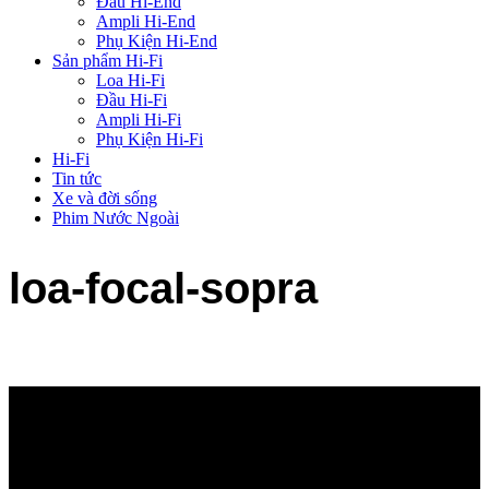
Đầu Hi-End
Ampli Hi-End
Phụ Kiện Hi-End
Sản phẩm Hi-Fi
Loa Hi-Fi
Đầu Hi-Fi
Ampli Hi-Fi
Phụ Kiện Hi-Fi
Hi-Fi
Tin tức
Xe và đời sống
Phim Nước Ngoài
loa-focal-sopra