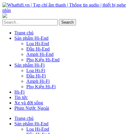
Trang chủ
Sản phẩm Hi-End
Loa Hi-End
Đầu Hi-End
Ampli Hi-End
Phụ Kiện Hi-End
Sản phẩm Hi-Fi
Loa Hi-Fi
Đầu Hi-Fi
Ampli Hi-Fi
Phụ Kiện Hi-Fi
Hi-Fi
Tin tức
Xe và đời sống
Phim Nước Ngoài
Trang chủ
Sản phẩm Hi-End
Loa Hi-End