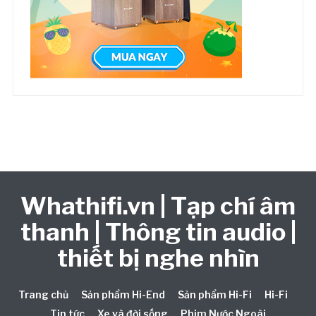
Whathifi.vn | Tạp chí âm
thanh | Thông tin audio |
thiết bị nghe nhìn
Trang chủ
Sản phẩm Hi-End
Sản phẩm Hi-Fi
Hi-Fi
Tin tức
Xe và đời sống
Phim Nước Ngoài