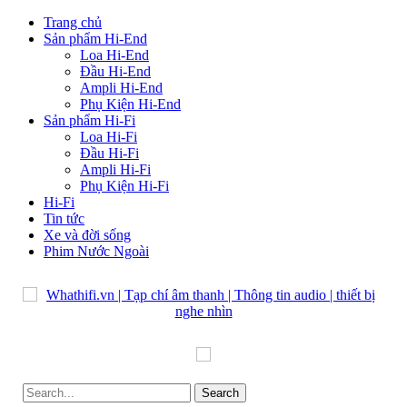
Trang chủ
Sản phẩm Hi-End
Loa Hi-End
Đầu Hi-End
Ampli Hi-End
Phụ Kiện Hi-End
Sản phẩm Hi-Fi
Loa Hi-Fi
Đầu Hi-Fi
Ampli Hi-Fi
Phụ Kiện Hi-Fi
Hi-Fi
Tin tức
Xe và đời sống
Phim Nước Ngoài