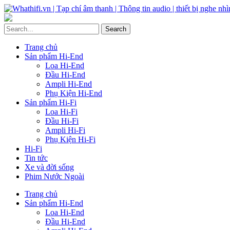
Trang chủ
Sản phẩm Hi-End
Loa Hi-End
Đầu Hi-End
Ampli Hi-End
Phụ Kiện Hi-End
Sản phẩm Hi-Fi
Loa Hi-Fi
Đầu Hi-Fi
Ampli Hi-Fi
Phụ Kiện Hi-Fi
Hi-Fi
Tin tức
Xe và đời sống
Phim Nước Ngoài
Trang chủ
Sản phẩm Hi-End
Loa Hi-End
Đầu Hi-End