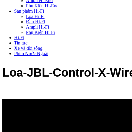
Ampli Hi-End
Phụ Kiện Hi-End
Sản phẩm Hi-Fi
Loa Hi-Fi
Đầu Hi-Fi
Ampli Hi-Fi
Phụ Kiện Hi-Fi
Hi-Fi
Tin tức
Xe và đời sống
Phim Nước Ngoài
Loa-JBL-Control-X-Wir