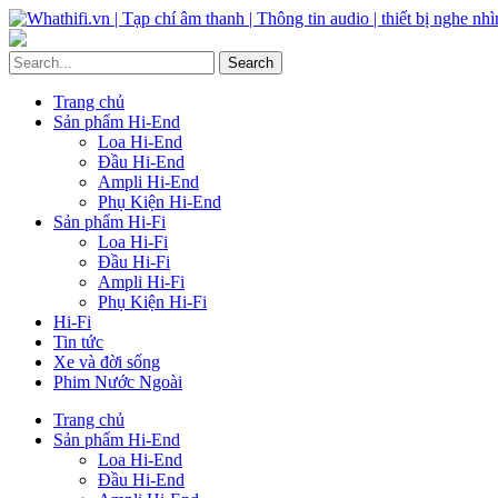
Trang chủ
Sản phẩm Hi-End
Loa Hi-End
Đầu Hi-End
Ampli Hi-End
Phụ Kiện Hi-End
Sản phẩm Hi-Fi
Loa Hi-Fi
Đầu Hi-Fi
Ampli Hi-Fi
Phụ Kiện Hi-Fi
Hi-Fi
Tin tức
Xe và đời sống
Phim Nước Ngoài
Trang chủ
Sản phẩm Hi-End
Loa Hi-End
Đầu Hi-End