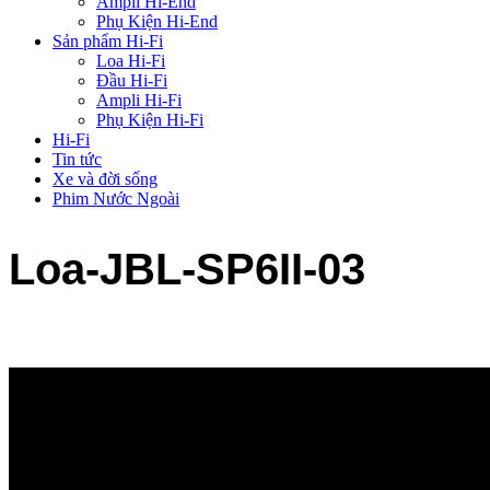
Ampli Hi-End
Phụ Kiện Hi-End
Sản phẩm Hi-Fi
Loa Hi-Fi
Đầu Hi-Fi
Ampli Hi-Fi
Phụ Kiện Hi-Fi
Hi-Fi
Tin tức
Xe và đời sống
Phim Nước Ngoài
Loa-JBL-SP6II-03