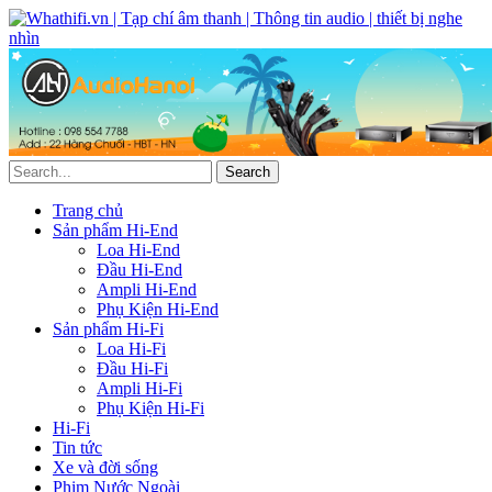
Trang chủ
Sản phẩm Hi-End
Loa Hi-End
Đầu Hi-End
Ampli Hi-End
Phụ Kiện Hi-End
Sản phẩm Hi-Fi
Loa Hi-Fi
Đầu Hi-Fi
Ampli Hi-Fi
Phụ Kiện Hi-Fi
Hi-Fi
Tin tức
Xe và đời sống
Phim Nước Ngoài