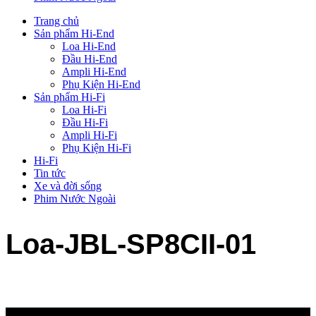
Trang chủ
Sản phẩm Hi-End
Loa Hi-End
Đầu Hi-End
Ampli Hi-End
Phụ Kiện Hi-End
Sản phẩm Hi-Fi
Loa Hi-Fi
Đầu Hi-Fi
Ampli Hi-Fi
Phụ Kiện Hi-Fi
Hi-Fi
Tin tức
Xe và đời sống
Phim Nước Ngoài
Loa-JBL-SP8CII-01