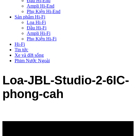
Đầu Hi-End
Ampli Hi-End
Phụ Kiện Hi-End
Sản phẩm Hi-Fi
Loa Hi-Fi
Đầu Hi-Fi
Ampli Hi-Fi
Phụ Kiện Hi-Fi
Hi-Fi
Tin tức
Xe và đời sống
Phim Nước Ngoài
Loa-JBL-Studio-2-6IC-
phong-cah