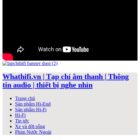
Whathifi.vn | Tạp chí âm thanh | Thông
tin audio | thiết bị nghe nhìn
Trang chủ
Sản phẩm Hi-End
Sản phẩm Hi-Fi
Hi-Fi
Tin tức
Xe và đời sống
Phim Nước Ngoài