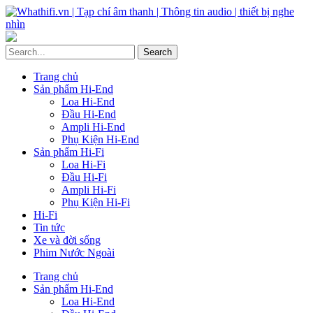
Trang chủ
Sản phẩm Hi-End
Loa Hi-End
Đầu Hi-End
Ampli Hi-End
Phụ Kiện Hi-End
Sản phẩm Hi-Fi
Loa Hi-Fi
Đầu Hi-Fi
Ampli Hi-Fi
Phụ Kiện Hi-Fi
Hi-Fi
Tin tức
Xe và đời sống
Phim Nước Ngoài
Trang chủ
Sản phẩm Hi-End
Loa Hi-End