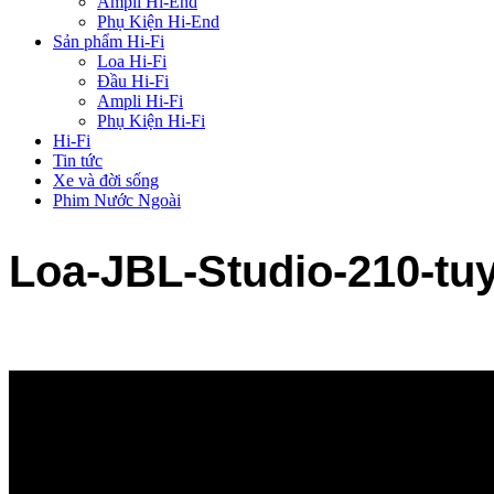
Ampli Hi-End
Phụ Kiện Hi-End
Sản phẩm Hi-Fi
Loa Hi-Fi
Đầu Hi-Fi
Ampli Hi-Fi
Phụ Kiện Hi-Fi
Hi-Fi
Tin tức
Xe và đời sống
Phim Nước Ngoài
Loa-JBL-Studio-210-tuy