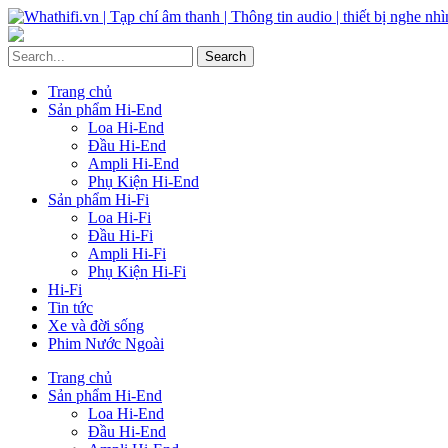
Trang chủ
Sản phẩm Hi-End
Loa Hi-End
Đầu Hi-End
Ampli Hi-End
Phụ Kiện Hi-End
Sản phẩm Hi-Fi
Loa Hi-Fi
Đầu Hi-Fi
Ampli Hi-Fi
Phụ Kiện Hi-Fi
Hi-Fi
Tin tức
Xe và đời sống
Phim Nước Ngoài
Trang chủ
Sản phẩm Hi-End
Loa Hi-End
Đầu Hi-End