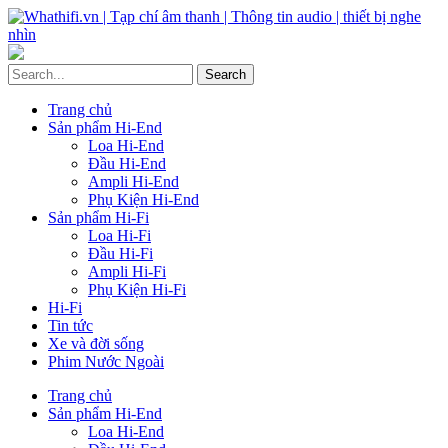
Trang chủ
Sản phẩm Hi-End
Loa Hi-End
Đầu Hi-End
Ampli Hi-End
Phụ Kiện Hi-End
Sản phẩm Hi-Fi
Loa Hi-Fi
Đầu Hi-Fi
Ampli Hi-Fi
Phụ Kiện Hi-Fi
Hi-Fi
Tin tức
Xe và đời sống
Phim Nước Ngoài
Trang chủ
Sản phẩm Hi-End
Loa Hi-End