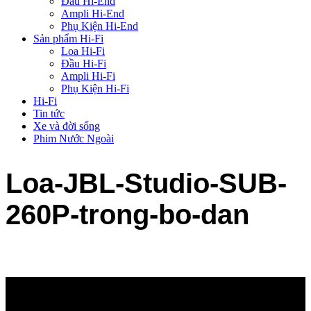
Đầu Hi-End
Ampli Hi-End
Phụ Kiện Hi-End
Sản phẩm Hi-Fi
Loa Hi-Fi
Đầu Hi-Fi
Ampli Hi-Fi
Phụ Kiện Hi-Fi
Hi-Fi
Tin tức
Xe và đời sống
Phim Nước Ngoài
Loa-JBL-Studio-SUB-
260P-trong-bo-dan