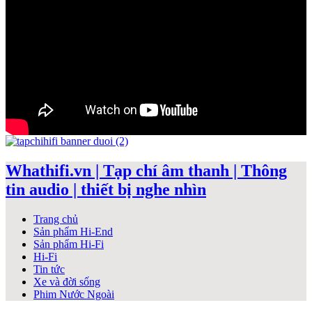
Whathifi.vn | Tạp chí âm thanh | Thông
tin audio | thiết bị nghe nhìn
Trang chủ
Sản phẩm Hi-End
Sản phẩm Hi-Fi
Hi-Fi
Tin tức
Xe và đời sống
Phim Nước Ngoài