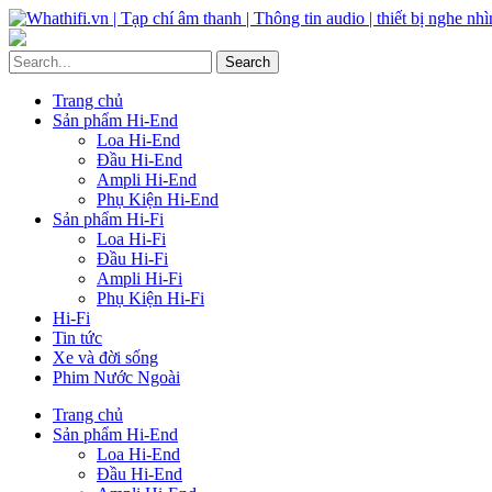
Trang chủ
Sản phẩm Hi-End
Loa Hi-End
Đầu Hi-End
Ampli Hi-End
Phụ Kiện Hi-End
Sản phẩm Hi-Fi
Loa Hi-Fi
Đầu Hi-Fi
Ampli Hi-Fi
Phụ Kiện Hi-Fi
Hi-Fi
Tin tức
Xe và đời sống
Phim Nước Ngoài
Trang chủ
Sản phẩm Hi-End
Loa Hi-End
Đầu Hi-End