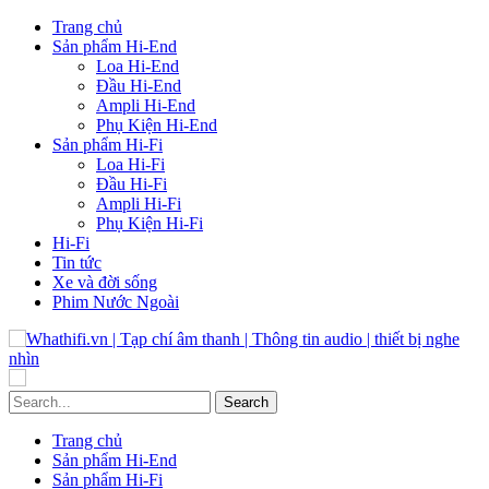
Trang chủ
Sản phẩm Hi-End
Loa Hi-End
Đầu Hi-End
Ampli Hi-End
Phụ Kiện Hi-End
Sản phẩm Hi-Fi
Loa Hi-Fi
Đầu Hi-Fi
Ampli Hi-Fi
Phụ Kiện Hi-Fi
Hi-Fi
Tin tức
Xe và đời sống
Phim Nước Ngoài
Trang chủ
Sản phẩm Hi-End
Sản phẩm Hi-Fi