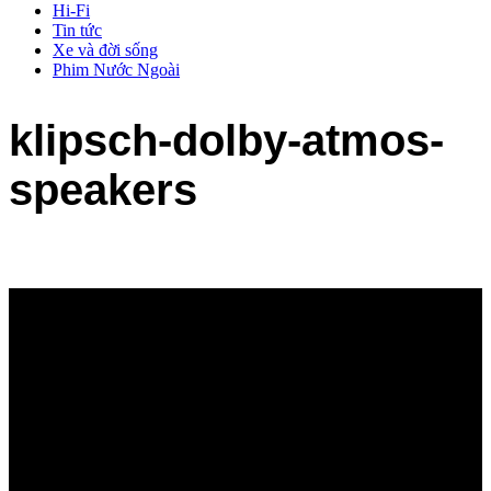
Hi-Fi
Tin tức
Xe và đời sống
Phim Nước Ngoài
klipsch-dolby-atmos-
speakers