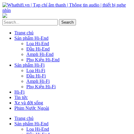
Trang chủ
Sản phẩm Hi-End
Loa Hi-End
Đầu Hi-End
Ampli Hi-End
Phụ Kiện Hi-End
Sản phẩm Hi-Fi
Loa Hi-Fi
Đầu Hi-Fi
Ampli Hi-Fi
Phụ Kiện Hi-Fi
Hi-Fi
Tin tức
Xe và đời sống
Phim Nước Ngoài
Trang chủ
Sản phẩm Hi-End
Loa Hi-End