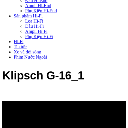
Đầu Hi-End
Ampli Hi-End
Phụ Kiện Hi-End
Sản phẩm Hi-Fi
Loa Hi-Fi
Đầu Hi-Fi
Ampli Hi-Fi
Phụ Kiện Hi-Fi
Hi-Fi
Tin tức
Xe và đời sống
Phim Nước Ngoài
Klipsch G-16_1