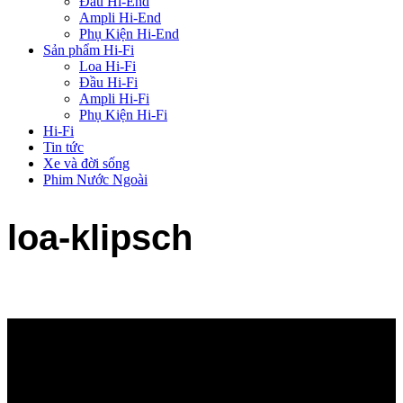
Đầu Hi-End
Ampli Hi-End
Phụ Kiện Hi-End
Sản phẩm Hi-Fi
Loa Hi-Fi
Đầu Hi-Fi
Ampli Hi-Fi
Phụ Kiện Hi-Fi
Hi-Fi
Tin tức
Xe và đời sống
Phim Nước Ngoài
loa-klipsch