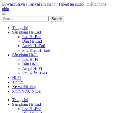
Trang chủ
Sản phẩm Hi-End
Loa Hi-End
Đầu Hi-End
Ampli Hi-End
Phụ Kiện Hi-End
Sản phẩm Hi-Fi
Loa Hi-Fi
Đầu Hi-Fi
Ampli Hi-Fi
Phụ Kiện Hi-Fi
Hi-Fi
Tin tức
Xe và đời sống
Phim Nước Ngoài
Trang chủ
Sản phẩm Hi-End
Loa Hi-End