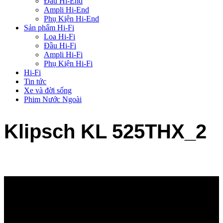
Đầu Hi-End
Ampli Hi-End
Phụ Kiện Hi-End
Sản phẩm Hi-Fi
Loa Hi-Fi
Đầu Hi-Fi
Ampli Hi-Fi
Phụ Kiện Hi-Fi
Hi-Fi
Tin tức
Xe và đời sống
Phim Nước Ngoài
Klipsch KL 525THX_2