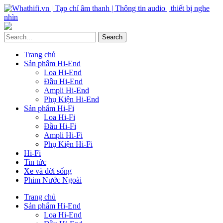
Trang chủ
Sản phẩm Hi-End
Loa Hi-End
Đầu Hi-End
Ampli Hi-End
Phụ Kiện Hi-End
Sản phẩm Hi-Fi
Loa Hi-Fi
Đầu Hi-Fi
Ampli Hi-Fi
Phụ Kiện Hi-Fi
Hi-Fi
Tin tức
Xe và đời sống
Phim Nước Ngoài
Trang chủ
Sản phẩm Hi-End
Loa Hi-End