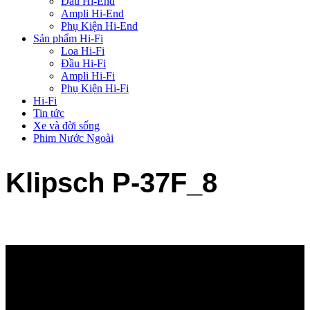
Đầu Hi-End
Ampli Hi-End
Phụ Kiện Hi-End
Sản phẩm Hi-Fi
Loa Hi-Fi
Đầu Hi-Fi
Ampli Hi-Fi
Phụ Kiện Hi-Fi
Hi-Fi
Tin tức
Xe và đời sống
Phim Nước Ngoài
Klipsch P-37F_8