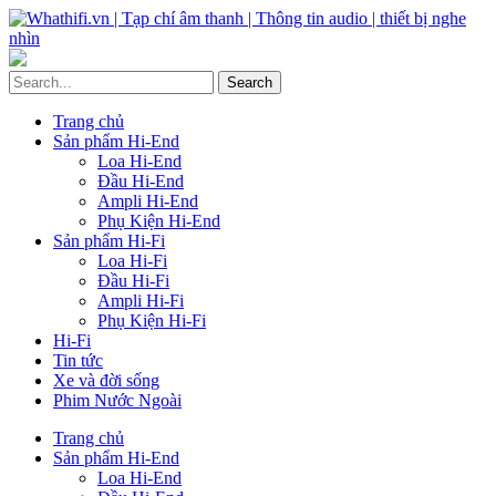
Trang chủ
Sản phẩm Hi-End
Loa Hi-End
Đầu Hi-End
Ampli Hi-End
Phụ Kiện Hi-End
Sản phẩm Hi-Fi
Loa Hi-Fi
Đầu Hi-Fi
Ampli Hi-Fi
Phụ Kiện Hi-Fi
Hi-Fi
Tin tức
Xe và đời sống
Phim Nước Ngoài
Trang chủ
Sản phẩm Hi-End
Loa Hi-End