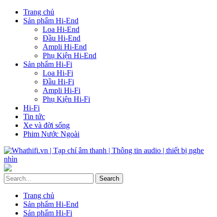
Trang chủ
Sản phẩm Hi-End
Loa Hi-End
Đầu Hi-End
Ampli Hi-End
Phụ Kiện Hi-End
Sản phẩm Hi-Fi
Loa Hi-Fi
Đầu Hi-Fi
Ampli Hi-Fi
Phụ Kiện Hi-Fi
Hi-Fi
Tin tức
Xe và đời sống
Phim Nước Ngoài
Trang chủ
Sản phẩm Hi-End
Sản phẩm Hi-Fi