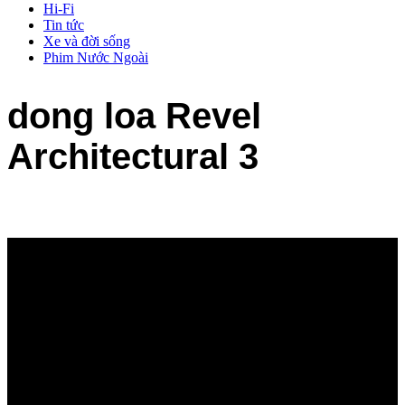
Hi-Fi
Tin tức
Xe và đời sống
Phim Nước Ngoài
dong loa Revel
Architectural 3